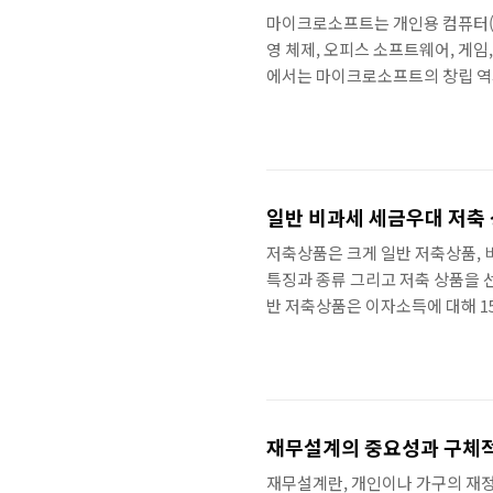
마이크로소프트는 개인용 컴퓨터(P
영 체제, 오피스 소프트웨어, 게임
에서는 마이크로소프트의 창립 역사
립 역사 마이크로소프트는 1975년
츠와 폴 알렌은 모두 19세의 학생이
퓨터를 개발한 MITS와 인연을 맺
게이츠와 폴 알렌은 이 컴퓨터를 위
일반 비과세 세금우대 저축 
저축상품은 크게 일반 저축상품, 
특징과 종류 그리고 저축 상품을 
반 저축상품은 이자소득에 대해 15
1천만 원을 가입할 경우, 연간 이
이자는 42만 3천 원이 됩니다.
세 저축상품 비과세 저축상품은 이
치식과 적립식으로 나눌 수 있습니
재무설계의 중요성과 구체
재무설계란, 개인이나 가구의 재정