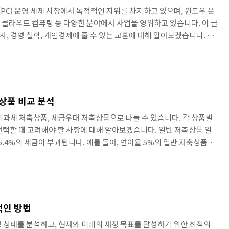
C) 운영 체제 시장에서 독점적인 지위를 차지하고 있으며, 윈도우 운
, 클라우드 컴퓨팅 등 다양한 분야에서 사업을 영위하고 있습니다. 이 글
, 경영 철학, 개인경제에 줄 수 있는 교훈에 대해 알아보겠습니다. 창
 4월 4일 빌 게이츠와 폴 알렌이 공동으로 설립했습니다. 당시 빌 게이
었습니다. 두 사람은 1971년, 1972년 앨테어 8800이라는 개인용 컴
게 됩니다. 앨테어 8800은 당시로서는 매우 고가의 제품이었지만, 빌
한 소프트웨어 개발에 관심을 갖게 됩니다. 197..
상품 비교 분석
비과세 저축상품, 세금우대 저축상품으로 나눌 수 있습니다. 각 상품별
선택할 때 고려해야 할 사항에 대해 알아보겠습니다. 일반 저축상품 일
.4%의 세금이 부과됩니다. 예를 들어, 연이율 5%의 일반 저축상품에
자는 50만 원이지만, 이자소득세 7만 7천 원이 과세되어 실제 수령하는
 일반 저축상품은 가입대상이 제한되지 않으며, 가입한도는 없습니다. 비과
자소득에 대해 비과세 혜택이 적용됩니다. 비과세 저축상품은 크게 거
다. 거치식 비과세 저축상품 거치식 비과세 저축상품은 일정 기간..
적인 방법
 상태를 분석하고, 현재와 미래의 재정 목표를 달성하기 위한 최적의