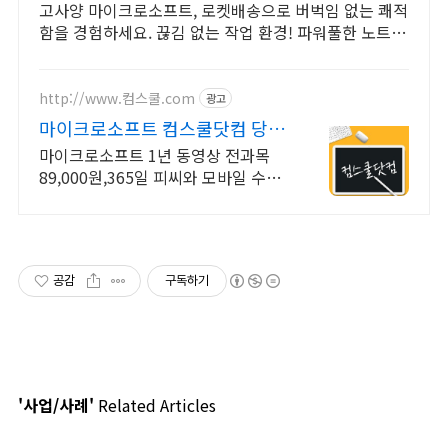
고사양 마이크로소프트, 로켓배송으로 버벅임 없는 쾌적
함을 경험하세요. 끊김 없는 작업 환경! 파워풀한 노트
북, 쿠팡에서 만나보세요.
http://www.컴스쿨.com
광고
마이크로소프트 컴스쿨닷컴 당일
신청&결제시 기프티콘!
마이크로소프트 1년 동영상 전과목
89,000원,365일 피씨와 모바일 수강
가능.
공감
구독하기
'사업/사례'
Related Articles