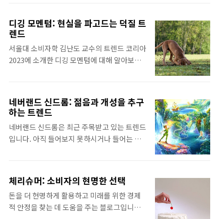
형태의 한계와 미래 소비형태의 전망에 대해
역사는 비교적 짧습니다. 2017년, 애플의 아이
알아보겠습니다. 알파세대의 개념 알파세대는
폰 X가 출시되자 출시 당일 매장에 몰려든 소
디깅 모멘텀: 현실을 파고드는 덕질 트
2010년대 초반부터 태어난 세대로, 2023년 기
비자들이 오픈런을 하게 된 것이 시초로 알려
렌드
준으로 10~14세의 연령층을 형성하고 있습니
져 있습니다. 이후, 나이키의 신발, 샤넬의 가
서울대 소비자학 김난도 교수의 트렌드 코리아
다. 알파세대는 디지털 기술과 함께 성장한 세
방, 에어팟과 같은 인기 제품들이 출시될 때마
2023에 소개한 디깅 모멘텀에 대해 알아보고
대이기 때문에, 디지털 기술에 매우 익숙합니
다 오픈런이 이어졌습니다. 오픈런은 한국에
자 합니다. 다음 글에서는 디깅 모멘텀의 개념,
다. 또한, 이들은 개인화된 경험을 추구하고,
서..
디깅 모멘텀의 세 가지 유형, 디깅 모멘텀과 개
사회적 책임을 중시하는 특징을 가지고 있습니
인경제생활의 관계에 대해 구체적으로 알아보
다. 알파세대는 전 세계적으로 약 2억 명의 인
네버랜드 신드롬: 젊음과 개성을 추구
겠습니다. 디깅 모멘텀의 개념 디깅 모멘텀
구를 차지하고 있으며, 이들의 소비 규모는
하는 트렌드
(Digging Momentum)은 특정 분야에 대한
2030년에는 약 1조 달러에 달할 것으로 예상
네버랜드 신드롬은 최근 주목받고 있는 트렌드
깊은 관심을 가지고 그 분야의 전문 지식을 쌓
됩니다. 알파세대는 디지털 기술을 통해 정보
입니다. 아직 들어보지 못하시거나 들어는 봤
는 행위를 말합니다. 디깅 모멘텀은 최근 몇 년
를 탐색하고, 제품과 서비스를 구매하는 ..
으나 잘 모르시는 분들은 다음 글에서 네버랜
간 급속도로 확산되고 있는 트렌드로, MZ세대
드 신드롬의 개념, 네버랜드 신드롬의 영향, 네
를 중심으로 많은 사람들이 디깅 모멘텀에 참
버랜드 신드롬이 개인경제생활에 미치는 영향
여하고 있습니다. 디깅 모멘텀의 확산에는 여
체리슈머: 소비자의 현명한 선택
에 대해 알아볼테니 읽어보시길 바랍니다. 네
러 가지 요인이 작용하고 있습니다. 첫째, 인터
돈을 더 현명하게 활용하고 미래를 위한 경제
버랜드 신드롬의 개념 네버랜드 신드롬은 어린
넷과 SNS의 발달로 인해 정보와 지식에 접근
적 안정을 찾는 데 도움을 주는 블로그입니다.
시절의 장난감과 게임을 즐기며 젊음을 유지하
하기가 쉬워졌습니다. 둘째, MZ세대는 자기
절약의 지혜부터 투자 전략까지, 당신의 슬기