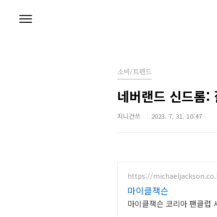
본문 바로가기
소비/트렌드
네버랜드 신드롬:
지니건쓰
2023. 7. 31. 10:47
https://michaeljackson.co.
마이클잭슨
마이클잭슨 코리아 팬클럽