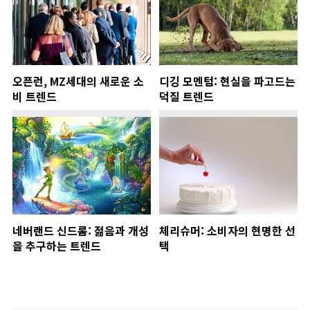
오픈런, MZ세대의 새로운 소
디깅 모멘텀: 현실을 파고드는
비 트렌드
덕질 트렌드
네버랜드 신드롬: 젊음과 개성
체리슈머: 소비자의 현명한 선
을 추구하는 트렌드
택