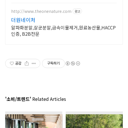
http://www.theonenature.com
광고
더원네이처
알파화분말,살균분말,금속이물제거,원료농산물,HACCP
인증, B2B전문
공감
구독하기
'소비/트렌드'
Related Articles