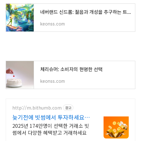
네버랜드 신드롬: 젊음과 개성을 추구하는 트렌드
keonss.com
체리슈머: 소비자의 현명한 선택
keonss.com
http://m.bithumb.com
광고
늦기전에 빗썸에서 투자하세요 신
규 가입 시 5만원 혜택
2025년 174만명이 선택한 거래소 빗
썸에서 다양한 혜택받고 거래하세요