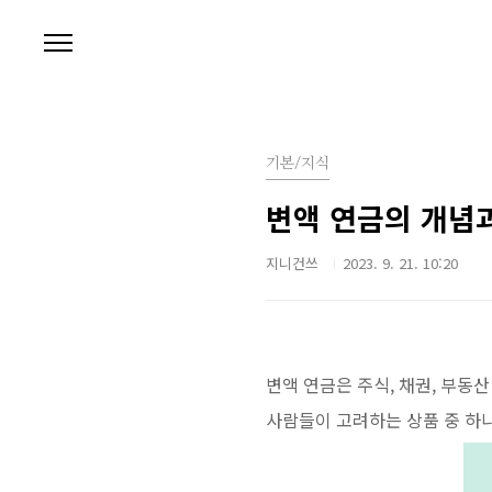
본문 바로가기
기본/지식
변액 연금의 개념
지니건쓰
2023. 9. 21. 10:20
변액 연금은 주식, 채권, 부동
사람들이 고려하는 상품 중 하나