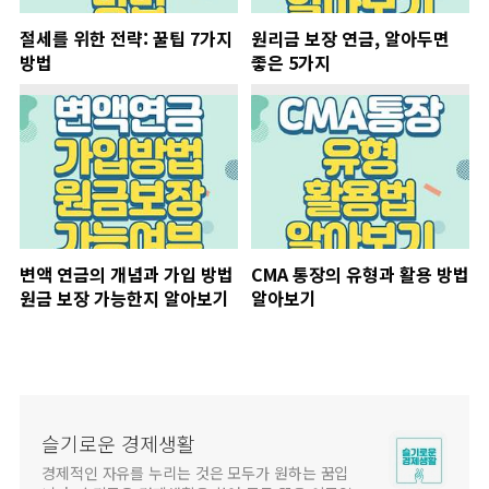
절세를 위한 전략: 꿀팁 7가지
원리금 보장 연금, 알아두면
방법
좋은 5가지
변액 연금의 개념과 가입 방법
CMA 통장의 유형과 활용 방법
원금 보장 가능한지 알아보기
알아보기
슬기로운 경제생활
경제적인 자유를 누리는 것은 모두가 원하는 꿈입