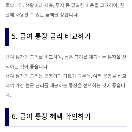
좋습니다. 생활비와 저축, 투자 등 필요한 비용을 고려하여, 한
달에 사용할 수 있는 금액을 정합니다.
5. 급여 통장 금리 비교하기
급여 통장의 금리를 비교하여, 높은 금리를 제공하는 통장을 선
택하는 것이 좋습니다.
급여 통장의 금리는 은행마다 다르기 때문에, 여러 은행을 비교
하여 가장 높은 금리를 제공하는 통장을 선택하는 것이 좋습니
다.
6. 급여 통장 혜택 확인하기