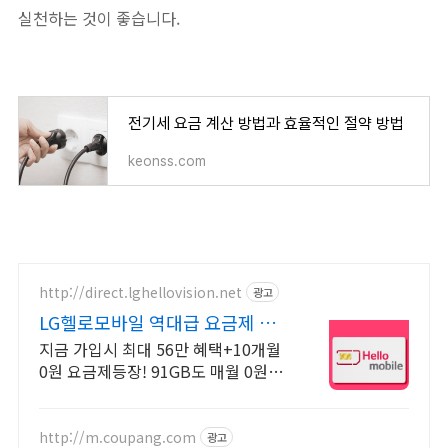
실천하는 것이 좋습니다.
전기세 요금 계산 방법과 효율적인 절약 방법
keonss.com
http://direct.lghellovision.net
광고
LG헬로모바일 역대급 요금제 편
의점 유심, 이심 즉시개통
지금 가입시 최대 56만 혜택+10개월
0원 요금제등장! 91GB도 매월 0원으
로
http://m.coupang.com
광고